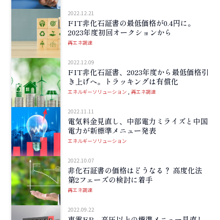
2022.12.21
FIT非化石証書の最低価格が0.4円に。
2023年度初回オークションから
再エネ調達
2022.12.09
FIT非化石証書、2023年度から最低価格引
き上げへ。トラッキングは有償化
エネルギーソリューション
再エネ調達
2022.11.11
電気料金見直し、中部電力ミライズと中国
電力が新標準メニュー発表
エネルギーソリューション
2022.10.07
非化石証書の価格はどうなる？ 高度化法
第2フェーズの検討に着手
再エネ調達
2022.09.22
東電EP、高圧以上の標準メニュー見直し