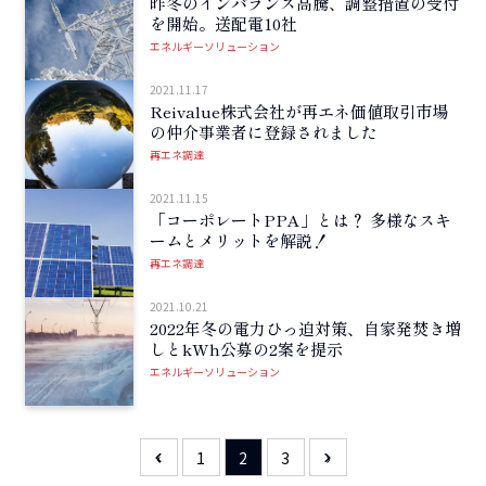
昨冬のインバランス高騰、調整措置の受付
を開始。送配電10社
エネルギーソリューション
2021.11.17
Reivalue株式会社が再エネ価値取引市場
の仲介事業者に登録されました
再エネ調達
2021.11.15
「コーポレートPPA」とは？ 多様なスキ
ームとメリットを解説！
再エネ調達
2021.10.21
2022年冬の電力ひっ迫対策、自家発焚き増
しとkWh公募の2案を提示
エネルギーソリューション
‹
1
2
3
›