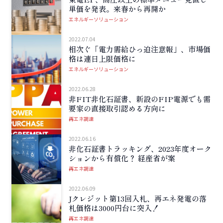
単価を発表。来春から再開か
エネルギーソリューション
2022.07.04
相次ぐ「電力需給ひっ迫注意報」、市場価
格は連日上限価格に
エネルギーソリューション
2022.06.28
非FIT非化石証書、新設のFIP電源でも需
要家の直接取引認める方向に
再エネ調達
2022.06.16
非化石証書トラッキング、2023年度オーク
ションから有償化？ 経産省が案
再エネ調達
2022.06.09
Jクレジット第13回入札、再エネ発電の落
札価格は3000円台に突入！
再エネ調達