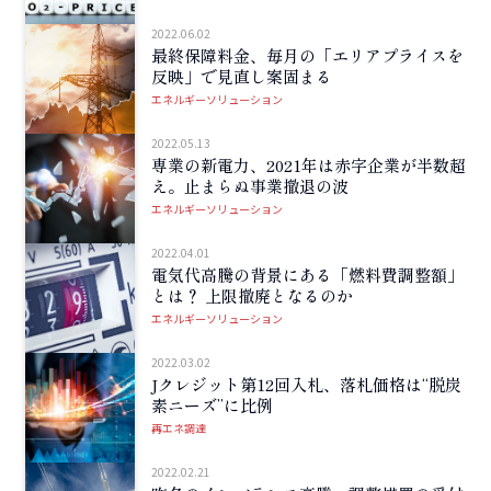
2022.06.02
最終保障料金、毎月の「エリアプライスを
反映」で見直し案固まる
エネルギーソリューション
2022.05.13
専業の新電力、2021年は赤字企業が半数超
え。止まらぬ事業撤退の波
エネルギーソリューション
2022.04.01
電気代高騰の背景にある「燃料費調整額」
とは？ 上限撤廃となるのか
エネルギーソリューション
2022.03.02
Jクレジット第12回入札、落札価格は“脱炭
素ニーズ”に比例
再エネ調達
2022.02.21