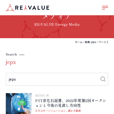
メディア
REiVALUE Energy Media
ホーム
–
検索: jepx
–
ページ 2
Search
jepx
2023.01.30
FIT非化石証書、2022年度第2回オークシ
ョンと今後の見直し方向性
エネルギーソリューション
再エネ調達