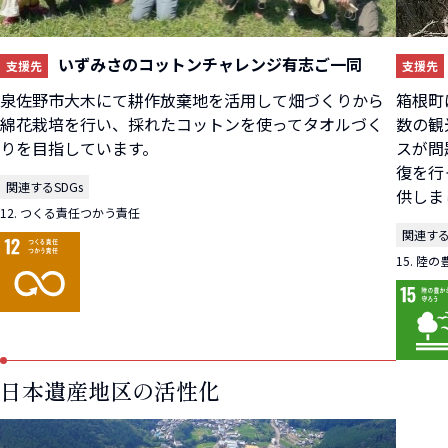
いずみさのコットンチャレンジ有志ご一同
支援先
支援先
泉佐野市大木にて耕作放棄地を活用して畑づくりから
箱根町
綿花栽培を行い、採れたコットンを使ってタオルづく
数の観
りを目指しています。
スが問
復を行
関連するSDGs
供しま
12. つくる責任つかう責任
関連する
15. 陸
日本遺産地区の活性化