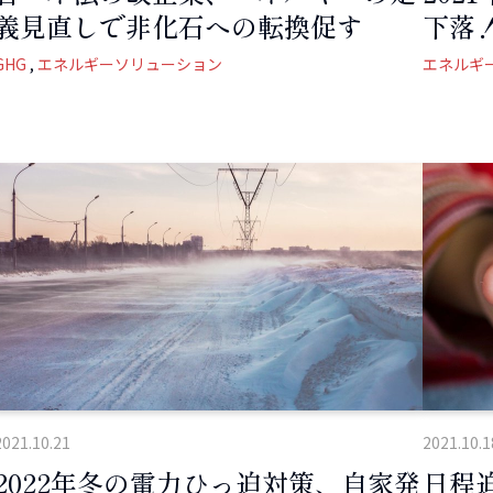
義見直しで非化石への転換促す
下落
GHG
エネルギーソリューション
エネルギ
2021.10.21
2021.10.1
2022年冬の電力ひっ迫対策、自家発
日程迫