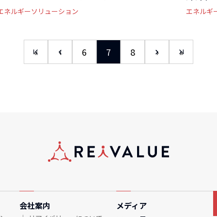
エネルギーソリューション
エネルギ
«
‹
6
7
8
›
»
会社案内
メディア