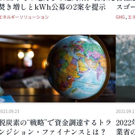
焚き増しとkWh公募の2案を提示
スゴ
エネルギーソリューション
GHG
エ
2021.09.23
2021.09.1
脱炭素の“戦略”で資金調達するトラ
20
ンジション・ファイナンスとは？
業省