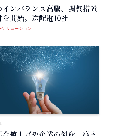
のインバランス高騰、調整措置
付を開始。送配電10社
ーソリューション
1
料金値上げや企業の倒産、高ま