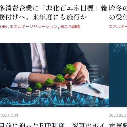
多消費企業に「非化石エネ目標」義
昨冬
務付けへ。来年度にも施行か
の受
GHG
エネルギーソリューション
再エネ調達
エネルギ
2022.02.04
2022.01.3
目前に迫ったFIP制度。変更のポイ
電気