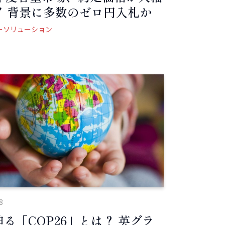
！ 背景に多数のゼロ円入札か
ーソリューション
8
る「COP26」とは？ 英グラ