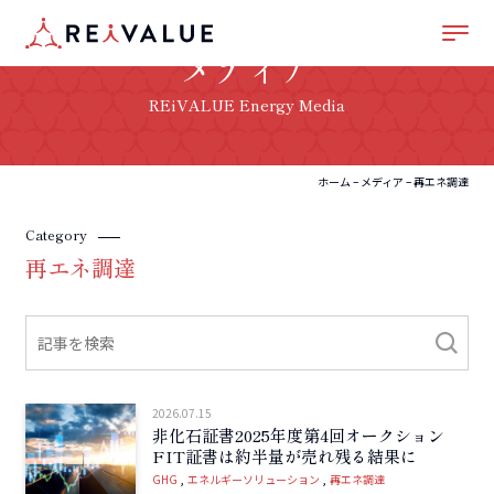
メディア
REiVALUE Energy Media
ホーム
–
メディア
–
再エネ調達
Category
再エネ調達
2026.07.15
非化石証書2025年度第4回オークション
FIT証書は約半量が売れ残る結果に
GHG
エネルギーソリューション
再エネ調達