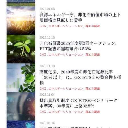
2026.01.08
資源エネルギー庁、非化石価値市場の上下
限価格の見直しに着手
GHG
エネルギーソリューション
再エネ調達
2025.12.15
非化石証書2025年度第2回オークション、
FIT証書の需給割合は53％
GHG
エネルギーソリューション
再エネ調達
2025.11.28
高度化法、2040年度の非化石電源比率
「60％以上」に。GX-ETSとの整合性も指
摘
GHG
エネルギーソリューション
再エネ調達
2025.11.04
排出量取引制度 GX-ETSのベンチマーク
水準案、30年度に上位32.5％
GHG
エネルギーソリューション
再エネ調達
2025.09.26