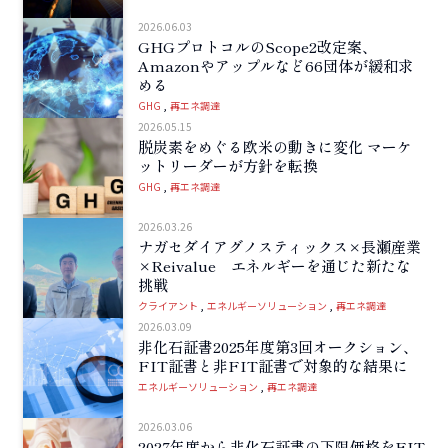
2026.06.03
GHGプロトコルのScope2改定案、
Amazonやアップルなど66団体が緩和求
める
GHG
再エネ調達
2026.05.15
脱炭素をめぐる欧米の動きに変化 マーケ
ットリーダーが方針を転換
GHG
再エネ調達
2026.03.26
ナガセダイアグノスティックス×長瀬産業
×Reivalue エネルギーを通じた新たな
挑戦
クライアント
エネルギーソリューション
再エネ調達
2026.03.09
非化石証書2025年度第3回オークション、
FIT証書と非FIT証書で対象的な結果に
エネルギーソリューション
再エネ調達
2026.03.06
2027年度から非化石証書の下限価格をFIT