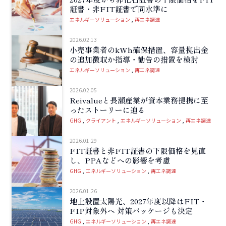
証書・非FIT証書で同水準に
エネルギーソリューション
再エネ調達
2026.02.13
小売事業者のkWh確保措置、容量拠出金
の追加徴収か指導・勧告の措置を検討
エネルギーソリューション
再エネ調達
2026.02.05
Reivalueと長瀬産業が資本業務提携に至
ったストーリーに迫る
GHG
クライアント
エネルギーソリューション
再エネ調達
2026.01.29
FIT証書と非FIT証書の下限価格を見直
し、PPAなどへの影響を考慮
GHG
エネルギーソリューション
再エネ調達
2026.01.26
地上設置太陽光、2027年度以降はFIT・
FIP対象外へ 対策パッケージも決定
GHG
エネルギーソリューション
再エネ調達