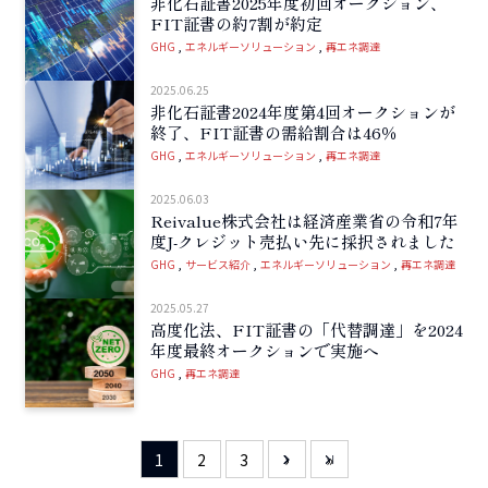
非化石証書2025年度初回オークション、
FIT証書の約7割が約定
GHG
エネルギーソリューション
再エネ調達
2025.06.25
非化石証書2024年度第4回オークションが
終了、FIT証書の需給割合は46％
GHG
エネルギーソリューション
再エネ調達
2025.06.03
Reivalue株式会社は経済産業省の令和7年
度J-クレジット売払い先に採択されました
GHG
サービス紹介
エネルギーソリューション
再エネ調達
2025.05.27
高度化法、FIT証書の「代替調達」を2024
年度最終オークションで実施へ
GHG
再エネ調達
1
2
3
›
»