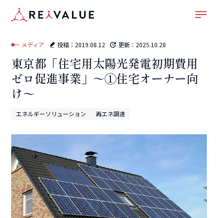
ホーム
–
メディア
–
エネルギーソリューション
–
東京都「住宅用太陽光発電初期費用ゼ
ロ促進事業」～①住宅オーナー向け～
メディア
投稿：
2019.08.12
更新：
2025.10.28
東京都「住宅用太陽光発電初期費用
ゼロ促進事業」～①住宅オーナー向
け～
エネルギーソリューション
再エネ調達