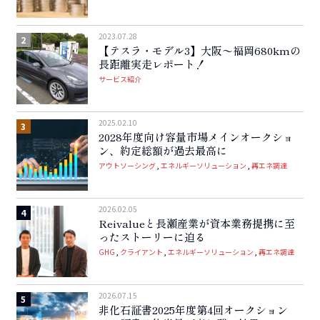
2023.07.28
【テスラ・モデル3】大阪〜福岡680kmの
長距離実走レポート！
サービス紹介
2025.02.10
2028年度向け容量市場メインオークショ
ン、約定総額が過去最高に
アウトソーシング
エネルギーソリューション
再エネ調達
2026.02.05
Reivalueと長瀬産業が資本業務提携に至
ったストーリーに迫る
GHG
クライアント
エネルギーソリューション
再エネ調達
2026.07.15
非化石証書2025年度第4回オークション