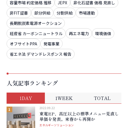
容量市場 約定価格 推移
JEPX
非化石証書 価格 見直し
非FIT証書
部分供給
分割供給
市場連動
長期脱炭素電源オークション
経産省 カーボンニュートラル
再エネ電力
環境価値
オフサイトPPA
発電事業
省エネ法 デマンドレスポンス 報告
人気記事ランキング
1DAY
1WEEK
TOTAL
2022.09.22
東電EP、高圧以上の標準メニュー見直し
単価を発表。来春から再開か
エネルギーソリューション