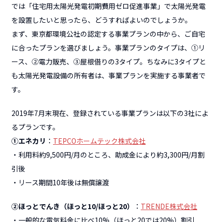
では「住宅用太陽光発電初期費用ゼロ促進事業」で太陽光発電
を設置したいと思ったら、どうすればよいのでしょうか。
まず、東京都環境公社の認定する事業プランの中から、ご自宅
に合ったプランを選びましょう。事業プランのタイプは、①リ
ース、②電力販売、③屋根借りの3タイプ。ちなみに3タイプと
も太陽光発電設備の所有者は、事業プランを実施する事業者で
す。
2019年7月末現在、登録されている事業プランは以下の3社によ
るプランです。
①エネカリ
：
TEPCOホームテック株式会社
・利用料約9,500円/月のところ、助成金により約3,300円/月割
引後
・リース期間10年後は無償譲渡
②ほっとでんき（ほっと10/ほっと20）
：
TRENDE株式会社
・一般的な電気料金に比べ10%（ほっと20では20%）割引