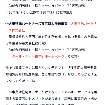
・助成金相当額を一括キャッシュバック（10万円/kW）
・10年後（ほっと20では20年後）に無償譲渡
③大東建託パートナーズ東京都太陽光事業
：
大東建託パートナ
ーズ株式会社
・屋根賃料約５万円／年を住宅所有者に支払（発電された電気
は事業者が電力会社に売電）
・助成金相当額を一括キャッシュバック（10万円/kW）
（
「クール・ネット東京」ホームぺージ
より抜粋）
今後も事業プランは増えていく予定です。「住宅用太陽光発電
初期費用ゼロ促進事業」をご検討の方は、ぜひ
こちら
からチェ
ックしてくださいね。
この事業は住宅オーナーだけでなく、エネルギーサービスを展
開する事業者にもメリットがあります。次回は事業者の立場か
ら、この制度を活用する方法について考えます。