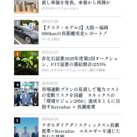
直し単価を発表。来春から再開か
エネルギーソリューション
2023.07.28
【テスラ・モデル3】大阪〜福岡
680kmの長距離実走レポート！
サービス紹介
2025.12.15
非化石証書2025年度第2回オークショ
ン、FIT証書の需給割合は53％
GHG
エネルギーソリューション
再エネ調達
2026.08.05
市場連動プランの見直しで電力コスト
の変動リスクを回避 ヨネックスの
「環境ビジョン2050」達成をともに目
指すReivalue × 長瀬産業
2026.03.26
ナガセダイアグノスティックス×長瀬
産業×Reivalue エネルギーを通じた
新たな挑戦