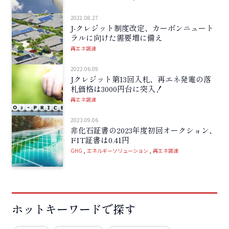
2021.08.27
J-クレジット制度改定、カーボンニュート
ラルに向けた需要増に備え
再エネ調達
2022.06.09
Jクレジット第13回入札、再エネ発電の落
札価格は3000円台に突入！
再エネ調達
2023.09.06
非化石証書の2023年度初回オークション、
FIT証書は0.41円
GHG
エネルギーソリューション
再エネ調達
ホットキーワードで探す