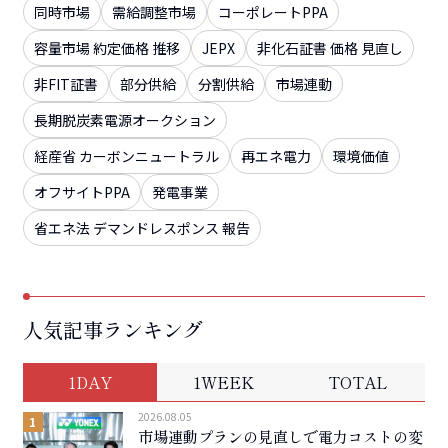
同時市場
需給調整市場
コーポレートPPA
容量市場 約定価格 推移
JEPX
非化石証書 価格 見直し
非FIT証書
部分供給
分割供給
市場連動
長期脱炭素電源オークション
経産省 カーボンニュートラル
再エネ電力
環境価値
オフサイトPPA
発電事業
省エネ法 デマンドレスポンス 報告
人気記事ランキング
1DAY
1WEEK
TOTAL
2026.08.05
市場連動プランの見直しで電力コストの変