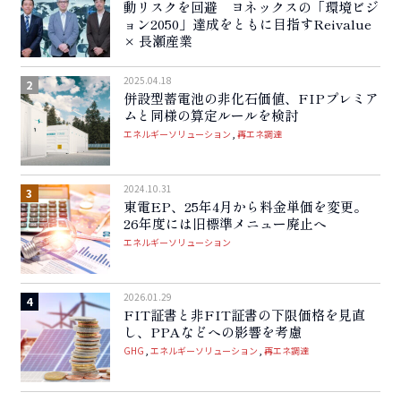
動リスクを回避 ヨネックスの「環境ビジ
ョン2050」達成をともに目指すReivalue
× 長瀬産業
2025.04.18
併設型蓄電池の非化石価値、FIPプレミア
ムと同様の算定ルールを検討
エネルギーソリューション
再エネ調達
2024.10.31
東電EP、25年4月から料金単価を変更。
26年度には旧標準メニュー廃止へ
エネルギーソリューション
2026.01.29
FIT証書と非FIT証書の下限価格を見直
し、PPAなどへの影響を考慮
GHG
エネルギーソリューション
再エネ調達