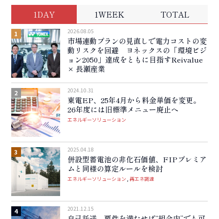
1DAY
1WEEK
TOTAL
2026.08.05
市場連動プランの見直しで電力コストの変
動リスクを回避 ヨネックスの「環境ビジ
ョン2050」達成をともに目指すReivalue
× 長瀬産業
2024.10.31
東電EP、25年4月から料金単価を変更。
26年度には旧標準メニュー廃止へ
エネルギーソリューション
2025.04.18
併設型蓄電池の非化石価値、FIPプレミア
ムと同様の算定ルールを検討
エネルギーソリューション
再エネ調達
2021.12.15
自己託送、要件を満たせば“組合内”でも可