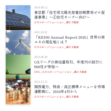
2019.08.12
東京都「住宅用太陽光発電初期費用ゼロ促
進事業」～①住宅オーナー向け～
エネルギーソリューション
再エネ調達
2021.02.01
「RE100 Annual Report 2020」世界の再
エネの現在地とは？
エネルギーソリューション
再エネ調達
2023.08.30
GXリーグの排出量取引、年度内の試行に
566社が参加へ
GHG
エネルギーソリューション
再エネ調達
2023.12.27
関西電力、特高・高圧標準メニューを市場
連動制に。2024年4月から
エネルギーソリューション
再エネ調達