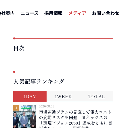
ホーム
–
メディア
–
G20観光大臣会合開催、「持続的な観光」について合意
会社案内
ニュース
採用情報
メディア
お問い合わせ
目次
人気記事ランキング
1DAY
1WEEK
TOTAL
2026.08.05
市場連動プランの見直しで電力コスト
の変動リスクを回避 ヨネックスの
「環境ビジョン2050」達成をともに目