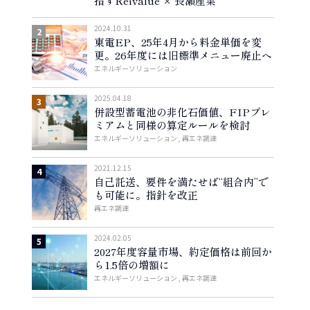
指すReivalue × 長瀬産業
2024.10.31
東電EP、25年4月から料金単価を変
更。26年度には旧標準メニュー廃止へ
エネルギーソリューション
2025.04.18
併設型蓄電池の非化石価値、FIPプレ
ミアムと同様の算定ルールを検討
エネルギーソリューション
再エネ調達
2021.12.15
自己託送、要件を満たせば“組合内”で
も可能に。指針を改正
再エネ調達
2024.02.05
2027年度容量市場、約定価格は前回か
ら1.5倍の増額に
エネルギーソリューション
再エネ調達