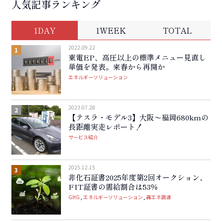
人気記事ランキング
1DAY
1WEEK
TOTAL
2022.09.22
東電EP、高圧以上の標準メニュー見直し
単価を発表。来春から再開か
エネルギーソリューション
2023.07.28
【テスラ・モデル3】大阪〜福岡680kmの
長距離実走レポート！
サービス紹介
2025.12.15
非化石証書2025年度第2回オークション、
FIT証書の需給割合は53％
GHG
エネルギーソリューション
再エネ調達