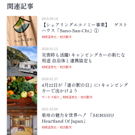
関連記事
2019.09.16
【シェアリングエコノミー事業】 ゲスト
ハウス「Sano-San-Chi」①
地域活性化・地方創生
2020.01.15
災害時も活躍! キャンピングカーの新たな
用途 自治体と連携協定も
地域活性化・地方創生
2020.02.27
4月22日が「道の駅の日」に! キャンピング
カーで出かけよう
サービス紹介
地域活性化・地方創生
2021.02.04
泉州の魅力を世界へ！ 「SENSHU
Heartland Of Japan」
地域活性化・地方創生