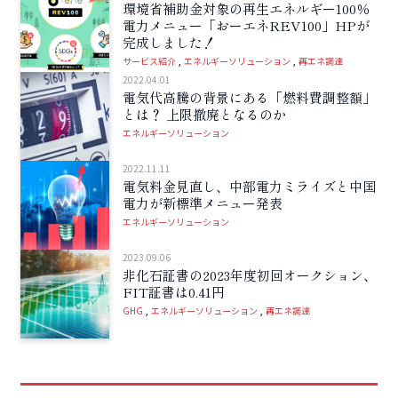
環境省補助金対象の再生エネルギー100％
電力メニュー「おーエネREV100」HPが
完成しました！
サービス紹介
エネルギーソリューション
再エネ調達
2022.04.01
電気代高騰の背景にある「燃料費調整額」
とは？ 上限撤廃となるのか
エネルギーソリューション
2022.11.11
電気料金見直し、中部電力ミライズと中国
電力が新標準メニュー発表
エネルギーソリューション
2023.09.06
非化石証書の2023年度初回オークション、
FIT証書は0.41円
GHG
エネルギーソリューション
再エネ調達