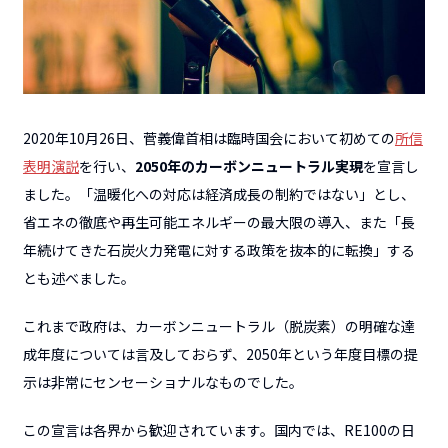
2020年10月26日、菅義偉首相は臨時国会において初めての
所信
表明演説
を行い、
2050年のカーボンニュートラル実現
を宣言し
ました。「温暖化への対応は経済成長の制約ではない」とし、
省エネの徹底や再生可能エネルギーの最大限の導入、また「長
年続けてきた石炭火力発電に対する政策を抜本的に転換」する
とも述べました。
これまで政府は、カーボンニュートラル（脱炭素）の明確な達
成年度については言及しておらず、2050年という年度目標の提
示は非常にセンセーショナルなものでした。
この宣言は各界から歓迎されています。国内では、RE100の日