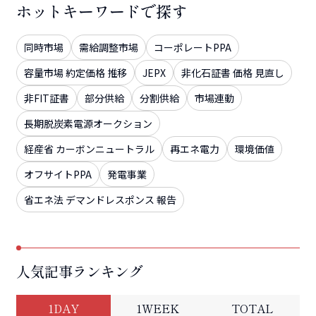
ホットキーワードで探す
同時市場
需給調整市場
コーポレートPPA
容量市場 約定価格 推移
JEPX
非化石証書 価格 見直し
非FIT証書
部分供給
分割供給
市場連動
長期脱炭素電源オークション
経産省 カーボンニュートラル
再エネ電力
環境価値
オフサイトPPA
発電事業
省エネ法 デマンドレスポンス 報告
人気記事ランキング
1DAY
1WEEK
TOTAL