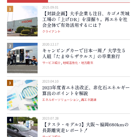
2025.09.01
【対談企画】大手企業も注目、カゴメ茨城
工場の「上げDR」を深掘り。再エネを社
会全体で有効活用するには？
クライアント
2020.12.17
キャンピングカーで日本一周！ 大学生５
人組「たまゆらザウルス」の卒業旅行
サービス紹介
地域活性化・地方創生
2023.04.10
2023年度省エネ法改正、非化石エネルギー
算出のポイントを解説
エネルギーソリューション
再エネ調達
2023.07.28
【テスラ・モデル3】大阪〜福岡680kmの
長距離実走レポート！
サービス紹介