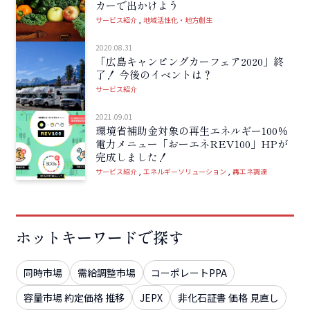
カーで出かけよう
サービス紹介
地域活性化・地方創生
2020.08.31
「広島キャンピングカーフェア2020」終
了！ 今後のイベントは？
サービス紹介
2021.09.01
環境省補助金対象の再生エネルギー100％
電力メニュー「おーエネREV100」HPが
完成しました！
サービス紹介
エネルギーソリューション
再エネ調達
ホットキーワードで探す
同時市場
需給調整市場
コーポレートPPA
容量市場 約定価格 推移
JEPX
非化石証書 価格 見直し