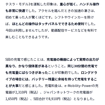
テスラ・モデル3を運転した印象は、
重心が低く、ハンドル操作
も非常に快適
でした。アクセルを踏んだときの加速の凄さは、
初めて乗った人が驚くほどです。シフトやウインカーを除け
ば、
ほとんどの操作はタッチパネルでできるため便利
でした。
今回は利用しませんでしたが、動画配信サービスなどを有料で
楽しむこともできるようです。
5回の充電で感じたことは、
充電器の機器によって実際の出力が
異なり、かなり個体差がある
ということ。
同じ30分間の充電で
も充電量にばらつきがあった
ことが印象的でした。
ロングドラ
イブの場合には、バッテリー残量に余裕を持って充電をするこ
とが大事
だと感じました。充電料金は、e-Mobility-Powerの充
電器が2,310円（税込）、ジャパンネットワークの充電器が
1,650円（税込）、5回合計で8,910円（税込）となりました。