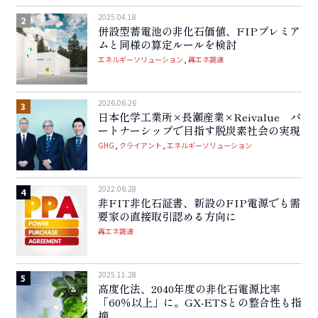
2025.04.18
併設型蓄電池の非化石価値、FIPプレミア
ムと同様の算定ルールを検討
エネルギーソリューション
再エネ調達
2026.06.26
日本化学工業所×長瀬産業×Reivalue パ
ートナーシップで目指す脱炭素社会の実現
GHG
クライアント
エネルギーソリューション
2022.06.28
非FIT非化石証書、新設のFIP電源でも需
要家の直接取引認める方向に
再エネ調達
2025.11.28
高度化法、2040年度の非化石電源比率
「60％以上」に。GX-ETSとの整合性も指
摘