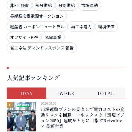
非FIT証書
部分供給
分割供給
市場連動
長期脱炭素電源オークション
経産省 カーボンニュートラル
再エネ電力
環境価値
オフサイトPPA
発電事業
省エネ法 デマンドレスポンス 報告
人気記事ランキング
1DAY
1WEEK
TOTAL
2026.08.05
市場連動プランの見直しで電力コストの変
動リスクを回避 ヨネックスの「環境ビジ
ョン2050」達成をともに目指すReivalue
× 長瀬産業