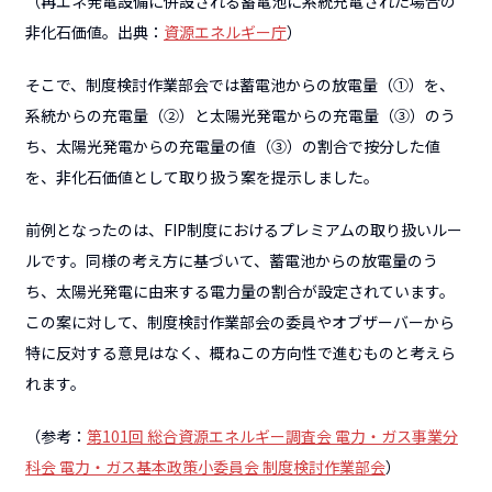
（再エネ発電設備に併設される蓄電池に系統充電された場合の
非化石価値。出典：
資源エネルギー庁
）
そこで、制度検討作業部会では蓄電池からの放電量（①）を、
系統からの充電量（②）と太陽光発電からの充電量（③）のう
ち、太陽光発電からの充電量の値（③）の割合で按分した値
を、非化石価値として取り扱う案を提示しました。
前例となったのは、FIP制度におけるプレミアムの取り扱いルー
ルです。同様の考え方に基づいて、蓄電池からの放電量のう
ち、太陽光発電に由来する電力量の割合が設定されています。
この案に対して、制度検討作業部会の委員やオブザーバーから
特に反対する意見はなく、概ねこの方向性で進むものと考えら
れます。
（参考：
第101回 総合資源エネルギー調査会 電力・ガス事業分
科会 電力・ガス基本政策小委員会 制度検討作業部会
）