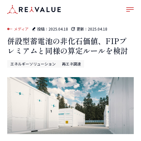
ホーム
–
メディア
–
再エネ調達
–
併設型蓄電池の非化石価値、FIPプレミアムと同様の
算定ルールを検討
メディア
投稿：
2025.04.18
更新：
2025.04.18
併設型蓄電池の非化石価値、FIPプ
レミアムと同様の算定ルールを検討
エネルギーソリューション
再エネ調達