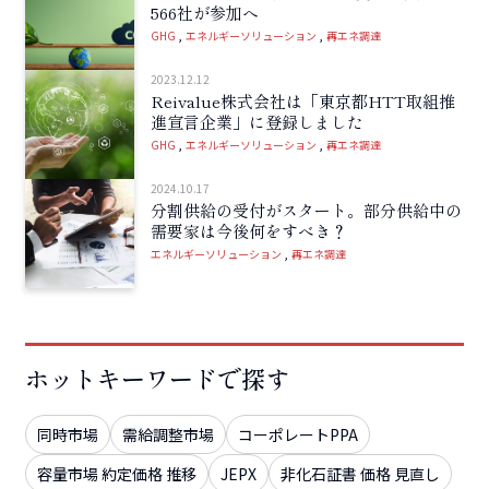
566社が参加へ
GHG
エネルギーソリューション
再エネ調達
2023.12.12
Reivalue株式会社は「東京都HTT取組推
進宣言企業」に登録しました
GHG
エネルギーソリューション
再エネ調達
2024.10.17
分割供給の受付がスタート。部分供給中の
需要家は今後何をすべき？
エネルギーソリューション
再エネ調達
ホットキーワードで探す
同時市場
需給調整市場
コーポレートPPA
容量市場 約定価格 推移
JEPX
非化石証書 価格 見直し