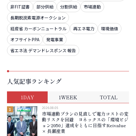
非FIT証書
部分供給
分割供給
市場連動
長期脱炭素電源オークション
経産省 カーボンニュートラル
再エネ電力
環境価値
オフサイトPPA
発電事業
省エネ法 デマンドレスポンス 報告
人気記事ランキング
1DAY
1WEEK
TOTAL
2026.08.05
市場連動プランの見直しで電力コストの変
動リスクを回避 ヨネックスの「環境ビジ
ョン2050」達成をともに目指すReivalue
× 長瀬産業