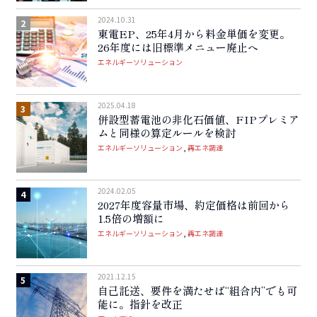
2024.10.31
東電EP、25年4月から料金単価を変更。
26年度には旧標準メニュー廃止へ
エネルギーソリューション
2025.04.18
併設型蓄電池の非化石価値、FIPプレミア
ムと同様の算定ルールを検討
エネルギーソリューション
再エネ調達
2024.02.05
2027年度容量市場、約定価格は前回から
1.5倍の増額に
エネルギーソリューション
再エネ調達
2021.12.15
自己託送、要件を満たせば“組合内”でも可
能に。指針を改正