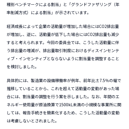
種別ベンチマークによる割当」と「グランドファザリング（年
率削減方式）による割当」が示されています。
経済成長によって企業の活動量が増加した場合にはCO2排出量
が増加し、逆に、活動量が低下した場合にはCO2排出量も減少
すると考えられます。今回の委員会では、こうした活動量に伴
う排出量の増減が、排出量取引制度におけるディスインセンテ
ィブ・インセンティブとならないように割当量を調整すること
を検討しました。
具体的には、製造業の設備稼働率が例年、前年比±7.5％の幅で
推移していることから、これを超えて活動量の変動があった場
合には、割当量の調整を行う案を示しました。なお、年間のエ
ネルギー使用量が原油換算で1500kL未満の小規模な事業所に関
しては、報告手続きを簡素化するため、こうした活動量の変動
は考慮しないとされました。