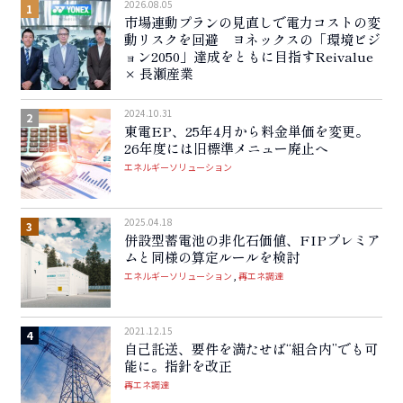
2026.08.05
市場連動プランの見直しで電力コストの変
動リスクを回避 ヨネックスの「環境ビジ
ョン2050」達成をともに目指すReivalue
× 長瀬産業
2024.10.31
東電EP、25年4月から料金単価を変更。
26年度には旧標準メニュー廃止へ
エネルギーソリューション
2025.04.18
併設型蓄電池の非化石価値、FIPプレミア
ムと同様の算定ルールを検討
エネルギーソリューション
再エネ調達
2021.12.15
自己託送、要件を満たせば“組合内”でも可
能に。指針を改正
再エネ調達