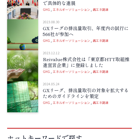
で具体的な進展
GHG
エネルギーソリューション
再エネ調達
2023.08.30
GXリーグの排出量取引、年度内の試行に
566社が参加へ
GHG
エネルギーソリューション
再エネ調達
2023.12.12
Reivalue株式会社は「東京都HTT取組推
進宣言企業」に登録しました
GHG
エネルギーソリューション
再エネ調達
2024.05.24
GXリーグ、排出量取引の対象を拡大する
ためのガイドラインを策定
GHG
エネルギーソリューション
再エネ調達
ホットキーワードで探す