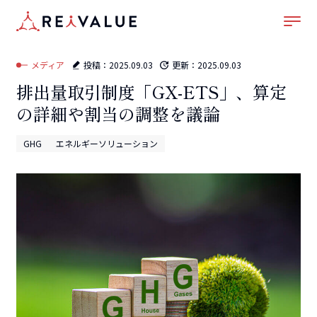
ホーム
–
メディア
–
GHG
–
排出量取引制度「GX-ETS」、算定の詳細や割当の調整を議
論
メディア
投稿：
2025.09.03
更新：
2025.09.03
排出量取引制度「GX-ETS」、算定
の詳細や割当の調整を議論
GHG
エネルギーソリューション