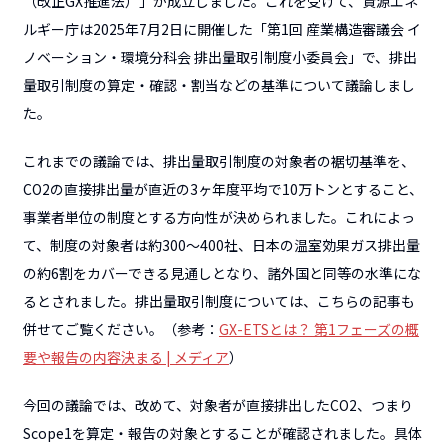
（改正GX推進法）」が成立しました。これを受けて、資源エネ
ルギー庁は2025年7月2日に開催した「第1回 産業構造審議会 イ
ノベーション・環境分科会 排出量取引制度小委員会」で、排出
量取引制度の算定・確認・割当などの基準について議論しまし
た。
これまでの議論では、排出量取引制度の対象者の裾切基準を、
CO2の直接排出量が直近の3ヶ年度平均で10万トンとすること、
事業者単位の制度とする方向性が決められました。これによっ
て、制度の対象者は約300〜400社、日本の温室効果ガス排出量
の約6割をカバーできる見通しとなり、諸外国と同等の水準にな
るとされました。排出量取引制度については、こちらの記事も
併せてご覧ください。（参考：
GX-ETSとは？ 第1フェーズの概
要や報告の内容決まる | メディア
）
今回の議論では、改めて、対象者が直接排出したCO2、つまり
Scope1を算定・報告の対象とすることが確認されました。具体