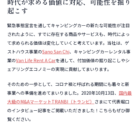
時代が求める価値に対応、可能性を掘り
起こす
緊急事態宣言を通してキャンピングカーの新たな可能性が注目
されたように、すでに存在する商品やサービスも、時代によっ
て求められる価値は変化していくと考えています。当社は、ゲ
ストハウス事業の
Sano San Chi
、キャンピングカーレンタル事
業の
Van Life Rent A Car
を通して、付加価値の掘り起こしやシ
ェアリングエコノミーの実現に貢献してまいります。
そのための一歩として、コロナ禍と呼ばれる期間にも着々と新
事業への準備を進めてまいりました。2020年10月13日、
国内最
大級のM&AマーケットTRANBI（トランビ）
さまにて代表堀口
のインタビュー記事をご掲載いただきました！こちらもぜひ御
覧ください。