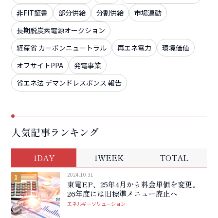
非FIT証書
部分供給
分割供給
市場連動
長期脱炭素電源オークション
経産省 カーボンニュートラル
再エネ電力
環境価値
オフサイトPPA
発電事業
省エネ法 デマンドレスポンス 報告
人気記事ランキング
1DAY
1WEEK
TOTAL
2024.10.31
東電EP、25年4月から料金単価を変更。
26年度には旧標準メニュー廃止へ
エネルギーソリューション