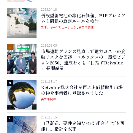
2025.04.18
併設型蓄電池の非化石価値、FIPプレミア
ムと同様の算定ルールを検討
エネルギーソリューション
再エネ調達
2026.08.05
市場連動プランの見直しで電力コストの変
動リスクを回避 ヨネックスの「環境ビジ
ョン2050」達成をともに目指すReivalue
× 長瀬産業
2021.11.17
Reivalue株式会社が再エネ価値取引市場
の仲介事業者に登録されました
再エネ調達
2021.12.15
自己託送、要件を満たせば“組合内”でも可
能に。指針を改正