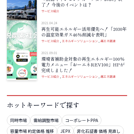
了！ 今後のイベントは？
サービス紹介
2021.04.24
再生可能エネルギー活用優先へ！「2030年
の温室効果ガス46％削減を表明」
サービス紹介
エネルギーソリューション
再エネ調達
2021.09.01
環境省補助金対象の再生エネルギー100％
電力メニュー「おーエネREV100」HPが
完成しました！
サービス紹介
エネルギーソリューション
再エネ調達
ホットキーワードで探す
同時市場
需給調整市場
コーポレートPPA
容量市場 約定価格 推移
JEPX
非化石証書 価格 見直し