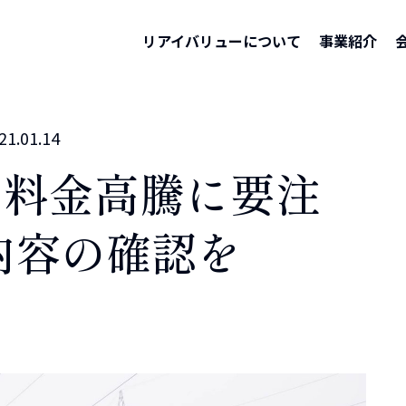
ホーム
–
メディア
–
リアイバリューについて
事業紹介
21.01.14
る料金高騰に要注
内容の確認を