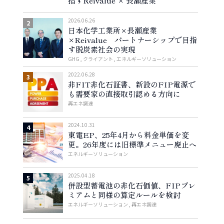
指すReivalue × 長瀬産業
2026.06.26
日本化学工業所×長瀬産業
×Reivalue パートナーシップで目指
す脱炭素社会の実現
GHG
クライアント
エネルギーソリューション
2022.06.28
非FIT非化石証書、新設のFIP電源で
も需要家の直接取引認める方向に
再エネ調達
2024.10.31
東電EP、25年4月から料金単価を変
更。26年度には旧標準メニュー廃止へ
エネルギーソリューション
2025.04.18
併設型蓄電池の非化石価値、FIPプレ
ミアムと同様の算定ルールを検討
エネルギーソリューション
再エネ調達