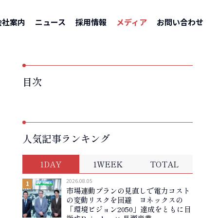
サービス紹介
–
電力ひっ迫による料金高騰に要注意！ まずは契約内容の確認を
会社案内
ニュース
採用情報
メディア
お問い合わせ
目次
人気記事ランキング
1DAY
1WEEK
TOTAL
2026.08.05
市場連動プランの見直しで電力コスト
の変動リスクを回避 ヨネックスの
「環境ビジョン2050」達成をともに目